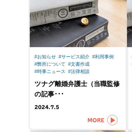
#お知らせ
#サービス紹介
#利用事例
#弊所について
#文書作成
#時事ニュース
#法律相談
ツナグ離婚弁護士（当職監修
の記事･･･
2024.7.5
MORE